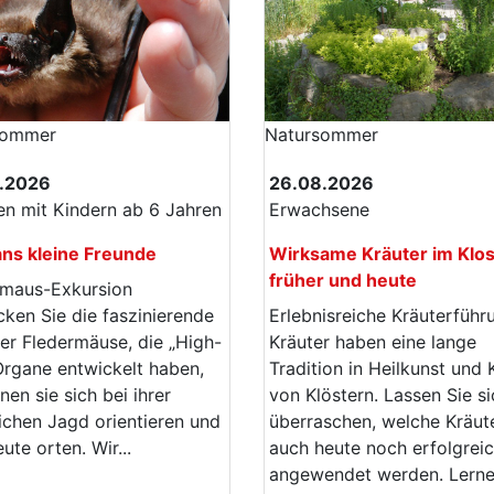
sommer
Natur­sommer
.2026
26.08.2026
en mit Kindern ab 6 Jahren
Erwachsene
ns kleine Freunde
Wirksame Kräuter im Klos
früher und heute
rmaus-Exkursion
ken Sie die faszinierende
Erlebnisreiche Kräuterführ
er Fledermäuse, die „High-
Kräuter haben eine lange
rgane entwickelt haben,
Tradition in Heilkunst und
nen sie sich bei ihrer
von Klöstern. Lassen Sie si
ichen Jagd orientieren und
überraschen, welche Kräut
eute orten. Wir...
auch heute noch erfolgrei
angewendet werden. Lernen