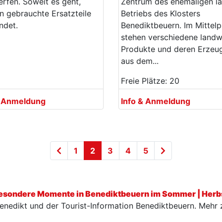
rfen. Soweit es geht,
Zentrum des ehemaligen l
 gebrauchte Ersatzteile
Betriebs des Klosters
ndet.
Benediktbeuern. Im Mittel
stehen verschiedene landw
Produkte und deren Erzeu
aus dem...
Freie Plätze: 20
& Anmeldung
Info & Anmeldung
1
2
3
4
5
besondere Momente in Benediktbeuern im Sommer | Herb
 Benedikt und der Tourist-Information Benediktbeuern. Mehr