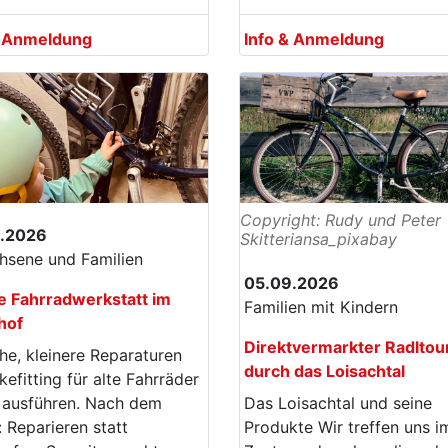
& Anmeldung
Info & Anmeldung
Copyright: Rudy und Peter
.2026
Skitteriansa_pixabay
hsene und Familien
05.09.2026
e Fahrradwerkstatt im
Familien mit Kindern
hof
Direktvermarkter Radltou
he, kleinere Reparaturen
durch das Loisachtal
kefitting für alte Fahrräder
 ausführen. Nach dem
Das Loisachtal und seine
 Reparieren statt
Produkte Wir treffen uns i