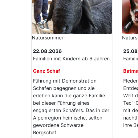
Natur­sommer
Natur­
22.08.2026
25.08
Familien mit Kindern ab 6 Jahren
Famili
Ganz Schaf
Batma
Führung mit Demonstration
Flede
Schafen begegnen und sie
Entdec
erleben kann die ganze Familie
Welt d
bei dieser Führung eines
Tec“-O
engagierten Schäfers. Das in der
mit de
Alpenregion heimische, selten
nächtl
gewordene Schwarze
ihre B
Bergschaf...