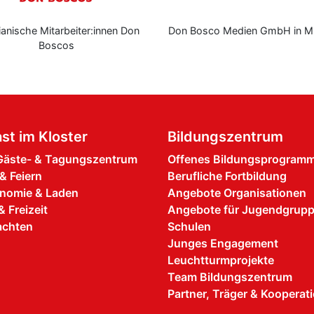
eiter:innen Don
Don Bosco Medien GmbH in München
s
st im Kloster
Bildungszentrum
äste- & Tagungszentrum
Offenes Bildungsprogram
& Feiern
Berufliche Fortbildung
nomie & Laden
Angebote Organisationen
& Freizeit
Angebote für Jugendgrup
achten
Schulen
Junges Engagement
Leuchtturmprojekte
Team Bildungszentrum
Partner, Träger & Kooperat