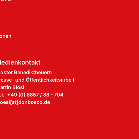
ionen
edienkontakt
loster Benediktbeuern
resse- und Öffentlichkeitsarbeit
artin Blösl
el.: +49 (0) 8857 / 88 - 704
loesl[at]donbosco.de