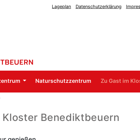
Lageplan
Datenschutzerklärung
Impre
zentrum
Naturschutzzentrum
Zu Gast im Klo
r
 Kloster Benediktbeuern
tur genießen