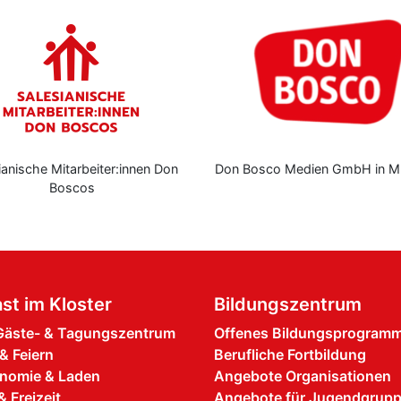
r:innen Don
Don Bosco Medien GmbH in München
Zen
st im Kloster
Bildungszentrum
äste- & Tagungszentrum
Offenes Bildungsprogram
& Feiern
Berufliche Fortbildung
nomie & Laden
Angebote Organisationen
& Freizeit
Angebote für Jugendgrup