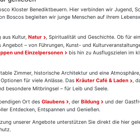
osco Kloster Benediktbeuern. Hier verbinden wir Jugend, S
 Don Boscos begleiten wir junge Menschen auf ihrem Lebens
 aus Kultur,
Natur
, Spiritualität und Geschichte. Ob für e
es Angebot – von Führungen, Kunst- und Kulturveranstaltun
Gruppen und Einzelpersonen
bis hin zu Ausflugszielen im k
table Zimmer, historische Architektur und eine Atmosphäre
Optionen für viele Anlässe. Das
Kräuter Café & Laden
, 
 besondere Mitbringsel – für Leib und Seele.
ebendigen Ort des
Glaubens
, der
Bildung
und der Gastfr
oller Entdecken, Entspannen und Genießen.
ung unserer Angebote unterstützen Sie direkt die hier gel
hutz.