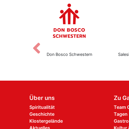
Zurück
Don Bosco Schwestern
Salesianische Mitarbeite
Boscos
Über uns
Zu Ga
Spiritualität
Team G
Geschichte
Tagen 
Klostergelände
Gastro
Aktuelles
Kultur 