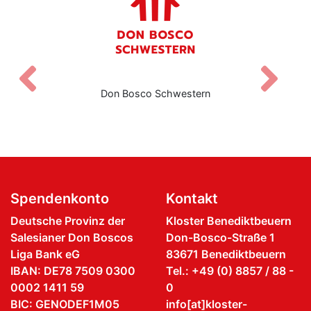
Zurück
V
Don Bosco Schwestern
Salesianisc
Spendenkonto
Kontakt
Deutsche Provinz der
Kloster Benediktbeuern
Salesianer Don Boscos
Don-Bosco-Straße 1
Liga Bank eG
83671 Benediktbeuern
IBAN: DE78 7509 0300
Tel.: +49 (0) 8857 / 88 -
0002 1411 59
0
BIC: GENODEF1M05
info[at]kloster-