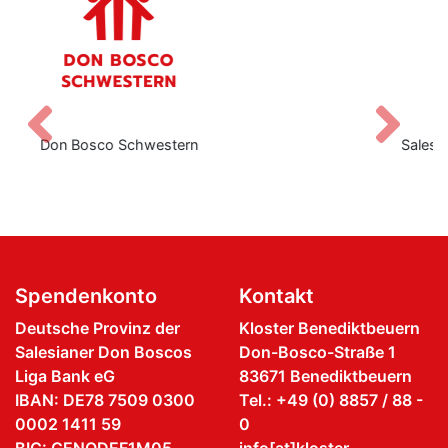
Zurück
V
Salesianische Mitarbeiter:innen Don Bos
Spendenkonto
Kontakt
Deutsche Provinz der
Kloster Benediktbeuern
Salesianer Don Boscos
Don-Bosco-Straße 1
Liga Bank eG
83671 Benediktbeuern
IBAN: DE78 7509 0300
Tel.: +49 (0) 8857 / 88 -
0002 1411 59
0