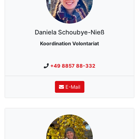
Daniela
Schoubye-Nieß
Koordination Volontariat
+49 8857 88-332
E-Mail