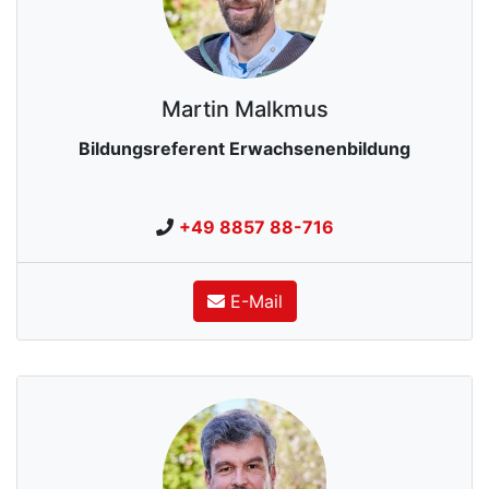
Martin
Malkmus
Bildungsreferent Erwachsenenbildung
+49 8857 88-716
E-Mail