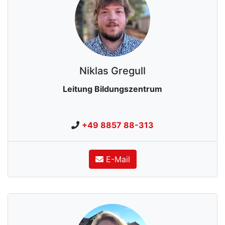
Niklas
Gregull
Leitung Bildungszentrum
+49 8857 88-313
E-Mail