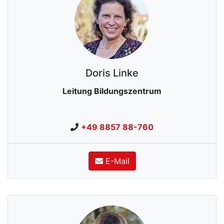
Doris
Linke
Leitung Bildungszentrum
+49 8857 88-760
E-Mail