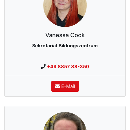
Vanessa
Cook
Sekretariat Bildungszentrum
+49 8857 88-350
E-Mail