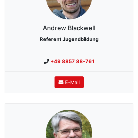
Andrew
Blackwell
Referent Jugendbildung
+49 8857 88-761
E-Mail