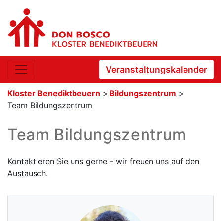
Veranstaltungskalender
Kloster Benediktbeuern
>
Bildungszentrum
>
Team Bildungszentrum
Team Bildungszentrum
Kontaktieren Sie uns gerne – wir freuen uns auf den
Austausch.