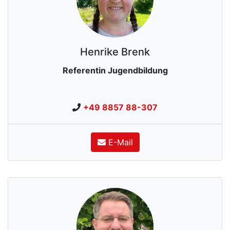
Henrike
Brenk
Referentin Jugendbildung
+49 8857 88-307
E-Mail