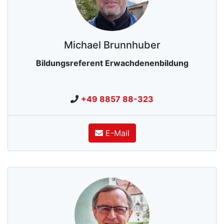
Michael
Brunnhuber
Bildungsreferent Erwachdenenbildung
+49 8857 88-323
E-Mail