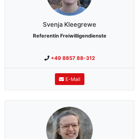
Svenja
Kleegrewe
Referentin Freiwilligendienste
+49 8857 88-312
E-Mail