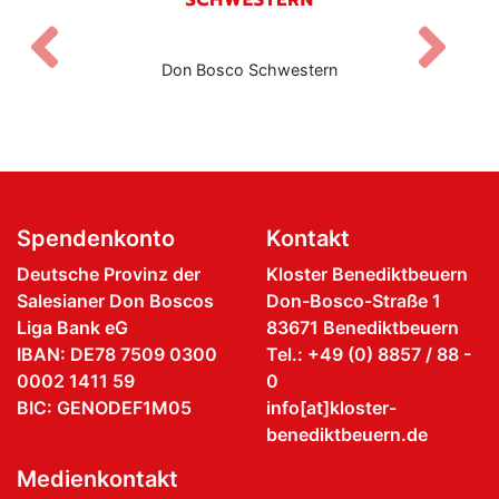
Zurück
V
o Schwestern
Salesianische Mitarbe
Spendenkonto
Kontakt
Deutsche Provinz der
Kloster Benediktbeuern
Salesianer Don Boscos
Don-Bosco-Straße 1
Liga Bank eG
83671 Benediktbeuern
IBAN: DE78 7509 0300
Tel.: +49 (0) 8857 / 88 -
0002 1411 59
0
BIC: GENODEF1M05
info[at]kloster-
benediktbeuern.de
Medienkontakt