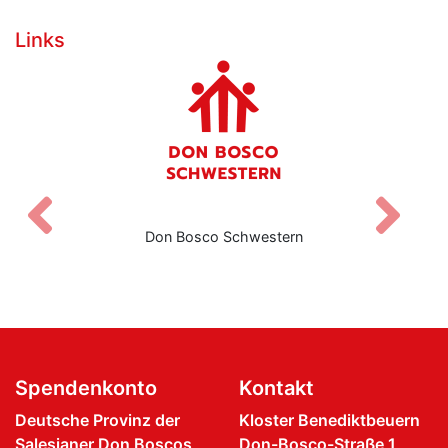
Links
Zurück
V
Don Bosco Schwestern
Spendenkonto
Kontakt
Deutsche Provinz der
Kloster Benediktbeuern
Salesianer Don Boscos
Don-Bosco-Straße 1