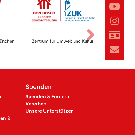
Vor
ünchen
Zentrum für Umwelt und Kultur
Don Bo
Spenden
m
Spenden & Fördern
Vererben
Unsere Unterstützer
pen &