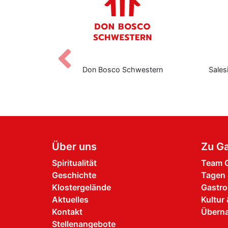
Zurück
nediktbeuern
Don Bosco Schwestern
Sales
Über uns
Zu Ga
Spiritualität
Team G
Geschichte
Tagen 
Klostergelände
Gastro
Aktuelles
Kultur 
Kontakt
Übern
Stellenangebote