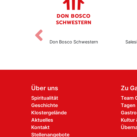
Zurück
nediktbeuern
Don Bosco Schwestern
Sales
Über uns
Zu Ga
Spiritualität
Team G
Geschichte
Tagen 
Klostergelände
Gastro
Aktuelles
Kultur 
Kontakt
Übern
Stellenangebote