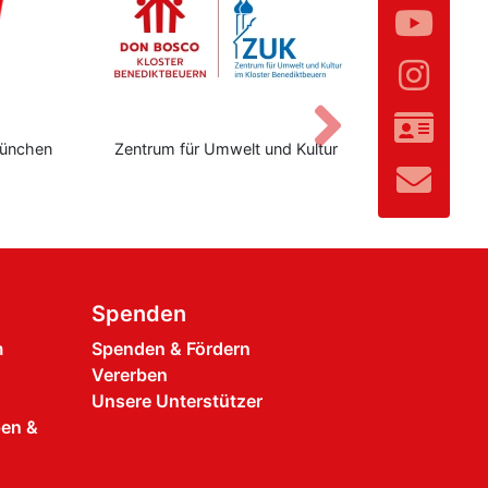
Vor
ünchen
Zentrum für Umwelt und Kultur
Don Bo
Spenden
m
Spenden & Fördern
Vererben
Unsere Unterstützer
pen &