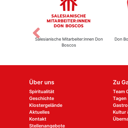
Zurück
stern
Salesianische Mitarbeiter:innen Don
Don B
Boscos
Über uns
Zu Ga
Spiritualität
Team G
Geschichte
Tagen 
Klostergelände
Gastro
Aktuelles
Kultur 
Kontakt
Übern
Stellenangebote