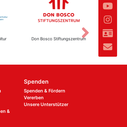
Vor
ltur
Don Bosco Stiftungszentrum
Institut für
Spenden
m
Spenden & Fördern
Vererben
Unsere Unterstützer
pen &