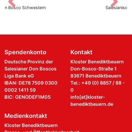
Zurück
V
Salesianische Mitarbeiter:innen Don Boscos
Spendenkonto
Kontakt
Deutsche Provinz der
Kloster Benediktbeuern
Salesianer Don Boscos
Don-Bosco-Straße 1
Liga Bank eG
83671 Benediktbeuern
IBAN: DE78 7509 0300
Tel.: +49 (0) 8857 / 88 -
0002 1411 59
0
BIC: GENODEF1M05
info[at]kloster-
benediktbeuern.de
Medienkontakt
Kloster Benediktbeuern