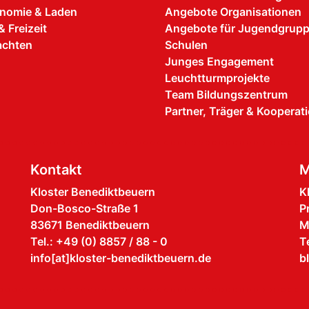
nomie & Laden
Angebote Organisationen
& Freizeit
Angebote für Jugendgrup
achten
Schulen
Junges Engagement
Leuchtturmprojekte
Team Bildungszentrum
Partner, Träger & Kooperat
Kontakt
M
Kloster Benediktbeuern
K
Don-Bosco-Straße 1
P
83671 Benediktbeuern
M
Tel.: +49 (0) 8857 / 88 - 0
T
info[at]kloster-benediktbeuern.de
b