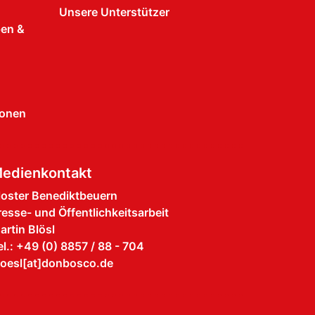
Unsere Unterstützer
pen &
ionen
edienkontakt
loster Benediktbeuern
resse- und Öffentlichkeitsarbeit
artin Blösl
el.: +49 (0) 8857 / 88 - 704
loesl[at]donbosco.de