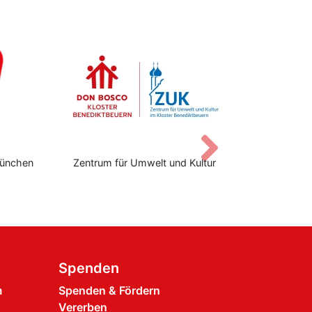
Vor
ünchen
Zentrum für Umwelt und Kultur
Don Bo
Spenden
m
Spenden & Fördern
Vererben