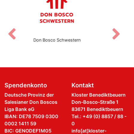
Zurück
V
Salesianische Mitarbeiter:innen Don Boscos
Spendenkonto
Kontakt
Deutsche Provinz der
Kloster Benediktbeuern
Salesianer Don Boscos
Don-Bosco-Straße 1
Liga Bank eG
83671 Benediktbeuern
IBAN: DE78 7509 0300
Tel.: +49 (0) 8857 / 88 -
0002 1411 59
0
BIC: GENODEF1M05
info[at]kloster-