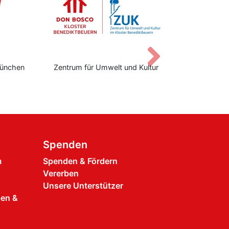
Vor
ünchen
Zentrum für Umwelt und Kultur
Don Bos
Spenden
m
Spenden & Fördern
Vererben
Unsere Unterstützer
pen &