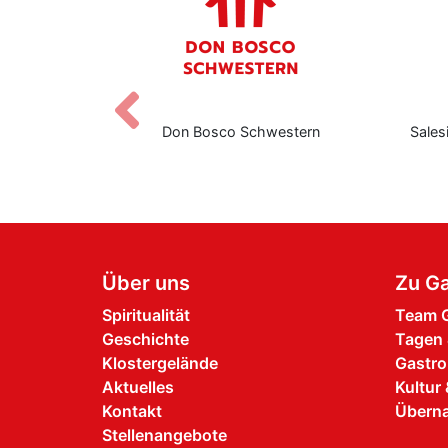
Zurück
nediktbeuern
Don Bosco Schwestern
Salesi
Über uns
Zu Ga
Spiritualität
Team G
Geschichte
Tagen 
Klostergelände
Gastro
Aktuelles
Kultur 
Kontakt
Übern
Stellenangebote