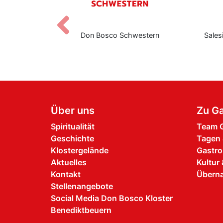
Zurück
rn
Don Bosco Schwestern
Salesianische Mit
Bo
Über uns
Zu Ga
Spiritualität
Team G
Geschichte
Tagen 
Klostergelände
Gastro
Aktuelles
Kultur 
Kontakt
Übern
Stellenangebote
Social Media Don Bosco Kloster
Benediktbeuern