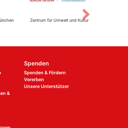
Vor
Zentrum für Umwelt und Kultur
Don Bosco Stiftun
Spenden
m
Spenden & Fördern
Vererben
Unsere Unterstützer
pen &
ionen