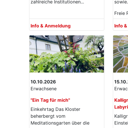
zahlreiche Institutionen...
sowie.
Freie 
Info & Anmeldung
Info 
10.10.2026
15.10
Erwachsene
Erwac
"Ein Tag für mich"
Kallig
Labyri
Einkehrtag Das Kloster
beherbergt vom
Kallig
Meditationsgarten über die
Einste