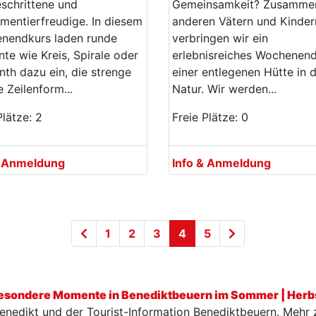
schrittene und
Gemeinsamkeit? Zusamme
mentierfreudige. In diesem
anderen Vätern und Kinder
nendkurs laden runde
verbringen wir ein
te wie Kreis, Spirale oder
erlebnisreiches Wochenend
nth dazu ein, die strenge
einer entlegenen Hütte in 
 Zeilenform...
Natur. Wir werden...
Plätze: 2
Freie Plätze: 0
& Anmeldung
Info & Anmeldung
1
2
3
4
5
besondere Momente in Benediktbeuern im Sommer | Herb
 Benedikt und der Tourist-Information Benediktbeuern. Mehr