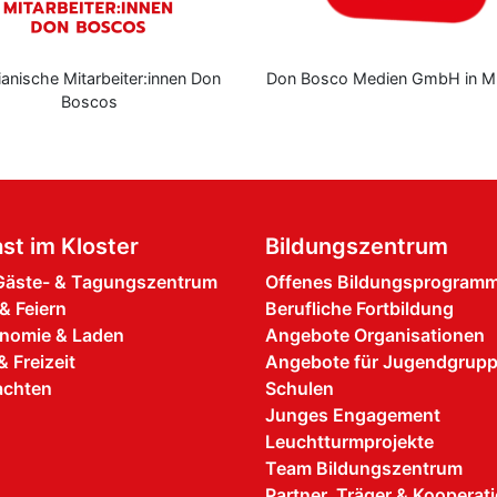
arbeiter:innen Don
Don Bosco Medien GmbH in München
scos
st im Kloster
Bildungszentrum
äste- & Tagungszentrum
Offenes Bildungsprogram
& Feiern
Berufliche Fortbildung
nomie & Laden
Angebote Organisationen
& Freizeit
Angebote für Jugendgrup
achten
Schulen
Junges Engagement
Leuchtturmprojekte
Team Bildungszentrum
Partner, Träger & Kooperat