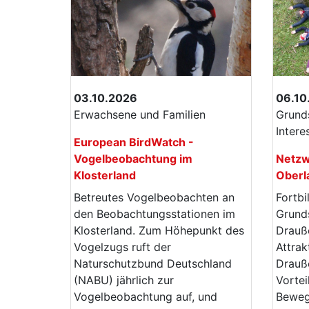
03.10.2026
06.10
Erwachsene und Familien
Grunds
Intere
European BirdWatch -
Vogelbeobachtung im
Netzw
Klosterland
Oberl
Betreutes Vogelbeobachten an
Fortbi
den Beobachtungsstationen im
Grunds
Klosterland. Zum Höhepunkt des
Drauße
Vogelzugs ruft der
Attrak
Naturschutzbund Deutschland
Drauße
(NABU) jährlich zur
Vortei
Vogelbeobachtung auf, und
Beweg