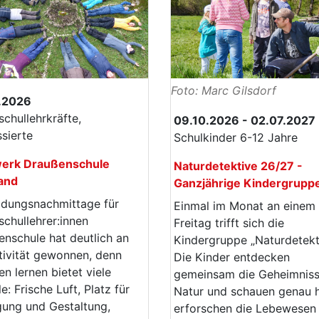
Foto: Marc Gilsdorf
.2026
chullehrkräfte,
09.10.2026 - 02.07.2027
ssierte
Schulkinder 6-12 Jahre
erk Draußenschule
Naturdetektive 26/27 -
and
Ganzjährige Kindergrupp
ldungsnachmittage für
Einmal im Monat an einem
chullehrer:innen
Freitag trifft sich die
nschule hat deutlich an
Kindergruppe „Naturdetekt
tivität gewonnen, denn
Die Kinder entdecken
n lernen bietet viele
gemeinsam die Geheimniss
le: Frische Luft, Platz für
Natur und schauen genau h
ung und Gestaltung,
erforschen die Lebewesen 