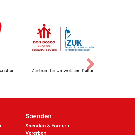
Vor
ünchen
Zentrum für Umwelt und Kultur
Don Bo
Spenden
m
Spenden & Fördern
Vererben