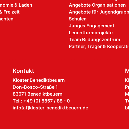
nomie & Laden
Angebote Organisationen
& Freizeit
Angebote für Jugendgrup
achten
Schulen
Junges Engagement
Leuchtturmprojekte
Team Bildungszentrum
Partner, Träger & Kooperat
Kontakt
M
Kloster Benediktbeuern
K
Don-Bosco-Straße 1
P
83671 Benediktbeuern
M
Tel.: +49 (0) 8857 / 88 - 0
T
info[at]kloster-benediktbeuern.de
b