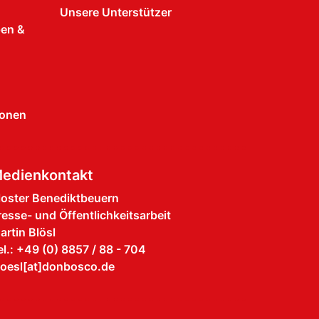
Unsere Unterstützer
pen &
ionen
edienkontakt
loster Benediktbeuern
resse- und Öffentlichkeitsarbeit
artin Blösl
el.: +49 (0) 8857 / 88 - 704
loesl[at]donbosco.de